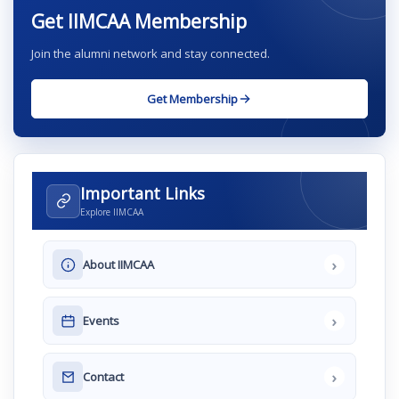
Get IIMCAA Membership
Join the alumni network and stay connected.
Get Membership
Important Links
Explore IIMCAA
›
About IIMCAA
›
Events
›
Contact