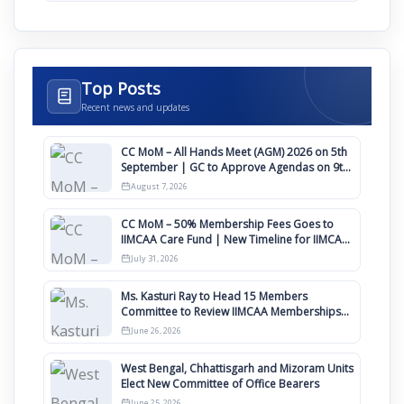
Top Posts
Recent news and updates
CC MoM – All Hands Meet (AGM) 2026 on 5th
September | GC to Approve Agendas on 9th
August
August 7, 2026
CC MoM – 50% Membership Fees Goes to
IIMCAA Care Fund | New Timeline for IIMCAA
Awards 2027
July 31, 2026
Ms. Kasturi Ray to Head 15 Members
Committee to Review IIMCAA Memberships
Clauses for Constitution Amendment
June 26, 2026
West Bengal, Chhattisgarh and Mizoram Units
Elect New Committee of Office Bearers
June 25, 2026