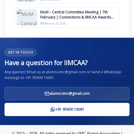
MoM – Central Committee Meeting | 7th
February | Connections & IIMCAA Awards
2026
February 20, 2026
GET IN TOUCH
Have a question for IIMCAA?
Any queries? Email us at alumni.iimc@gmail.com or send a WhatsApp
message to +91 95600 16061.
alumni.iimc@gmail.com
+91 95600 16061
© 2013 – 2026. All rights reserved by IIMC Alumni Association |