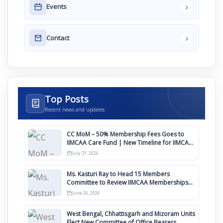
›
Events
›
Contact
Top Posts
Recent news and updates
CC MoM – 50% Membership Fees Goes to
IIMCAA Care Fund | New Timeline for IIMCAA
Awards 2027
July 31, 2026
Ms. Kasturi Ray to Head 15 Members
Committee to Review IIMCAA Memberships
Clauses for Constitution Amendment
June 26, 2026
West Bengal, Chhattisgarh and Mizoram Units
Elect New Committee of Office Bearers