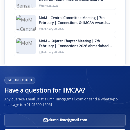
June 25, 2026
MoM – Central Committee Meeting | 7th
February | Connections & IIMCAA Awards
2026
February 20, 2026
MoM – Gujarat Chapter Meeting | 7th
February | Connections 2026 Ahmedabad on
12th April
February 20, 2026
GET IN TOUCH
Have a question for IIMCAA?
Any queries? Email us at alumni.iimc@gmail.com or send a WhatsApp
message to +91 95600 16061.
alumni.iimc@gmail.com