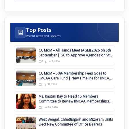
Top Posts
Recent news and updates
CC MoM – All Hands Meet (AGM) 2026 on 5th
September | GC to Approve Agendas on 9th
August
August 7, 2026
CC MoM – 50% Membership Fees Goes to
IIMCAA Care Fund | New Timeline for IIMCAA
Awards 2027
July 31, 2026
Ms. Kasturi Ray to Head 15 Members
Committee to Review IIMCAA Memberships
Clauses for Constitution Amendment
June 26, 2026
West Bengal, Chhattisgarh and Mizoram Units
Elect New Committee of Office Bearers