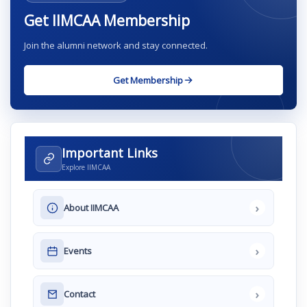
Get IIMCAA Membership
Join the alumni network and stay connected.
Get Membership
Important Links
Explore IIMCAA
›
About IIMCAA
›
Events
›
Contact