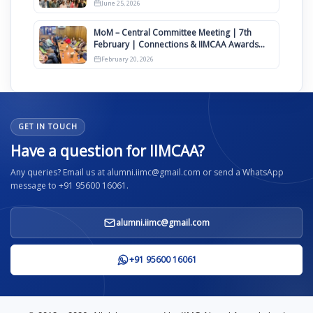
June 25, 2026
MoM – Central Committee Meeting | 7th
February | Connections & IIMCAA Awards
2026
February 20, 2026
GET IN TOUCH
Have a question for IIMCAA?
Any queries? Email us at alumni.iimc@gmail.com or send a WhatsApp
message to +91 95600 16061.
alumni.iimc@gmail.com
+91 95600 16061