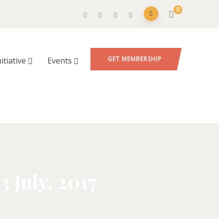
0
GET MEMBERSHIP
nitiative
Events
 July, 2017