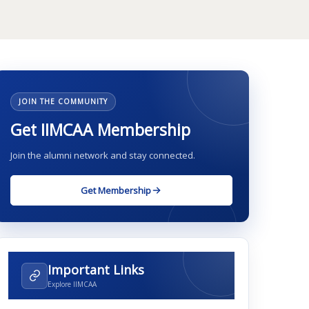
JOIN THE COMMUNITY
Get IIMCAA Membership
Join the alumni network and stay connected.
Get Membership
Important Links
Explore IIMCAA