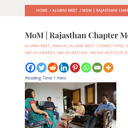
HOME
/
ALUMNI MEET
/ MOM | RAJASTHAN CHAPT
MoM | Rajasthan Chapter Mee
ALUMNI MEET
,
ANNUAL ALUMNI MEET
,
CONNECTIONS
,
IIMCAA AWARDS
,
IIMCAA MEETING
,
INDIAN INSTITUTE