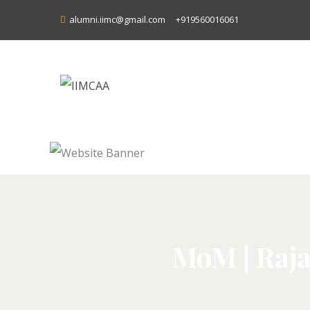
alumni.iimc@gmail.com
+919560016061
MoM | Raja