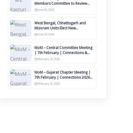
Members Committee to Review
IIMCAA Memberships Clauses for
June 26, 2026
Constitution Amendment
West Bengal, Chhattisgarh and
Mizoram Units Elect New
Committee of Office Bearers
June 25, 2026
MoM – Central Committee Meeting
| 7th February | Connections &
IIMCAA Awards 2026
February 20, 2026
MoM – Gujarat Chapter Meeting |
7th February | Connections 2026
Ahmedabad on 12th April
February 20, 2026