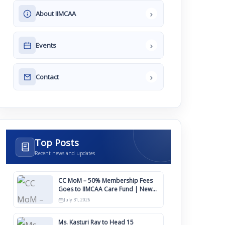
›
About IIMCAA
›
Events
›
Contact
Top Posts
Recent news and updates
CC MoM – 50% Membership Fees
Goes to IIMCAA Care Fund | New
Timeline for IIMCAA Awards 2027
July 31, 2026
Ms. Kasturi Ray to Head 15