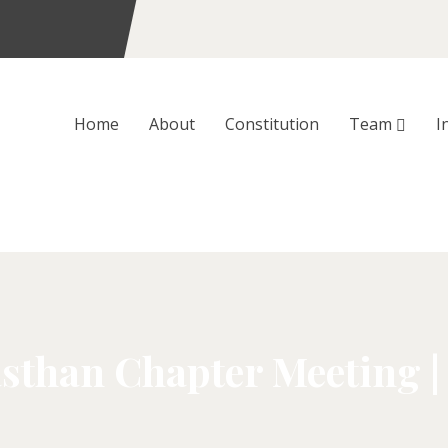
Home
About
Constitution
Team
I
sthan Chapter Meeting | 3